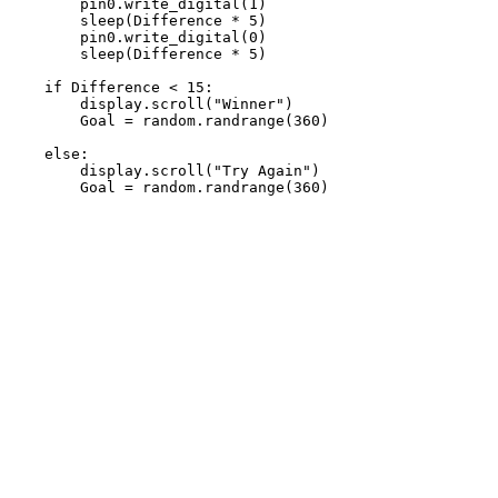
        pin0.write_digital(1)

        sleep(Difference * 5)

        pin0.write_digital(0)

        sleep(Difference * 5)

    if Difference < 15:

        display.scroll("Winner")

        Goal = random.randrange(360)

    else:

        display.scroll("Try Again")
