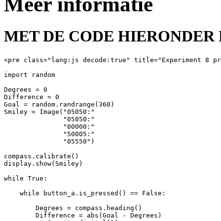
Meer informatie
MET DE CODE HIERONDER K
<pre class="lang:js decode:true" title="Experiment 8 pr
import random

Degrees = 0

Difference = 0

Goal = random.randrange(360)

Smiley = Image("05050:"

               "05050:"

               "00000:"

               "50005:"

               "05550")

compass.calibrate()

display.show(Smiley)

while True:

    while button_a.is_pressed() == False:

        Degrees = compass.heading()

        Difference = abs(Goal - Degrees)
