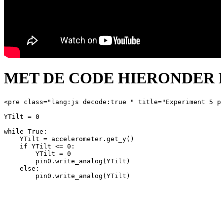
MET DE CODE HIERONDER K
<pre class="lang:js decode:true " title="Experiment 5 p
YTilt = 0

while True:

    YTilt = accelerometer.get_y()

    if YTilt <= 0:

        YTilt = 0

        pin0.write_analog(YTilt)

    else:
