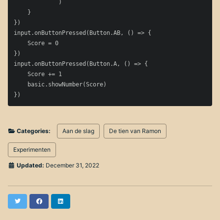
            `)

    }

})

input.onButtonPressed(Button.AB, () => {

    Score = 0

})

input.onButtonPressed(Button.A, () => {

    Score += 1

    basic.showNumber(Score)

Categories:
Aan de slag
De tien van Ramon
Experimenten
Updated:
December 31, 2022
Twitter
Facebook
LinkedIn