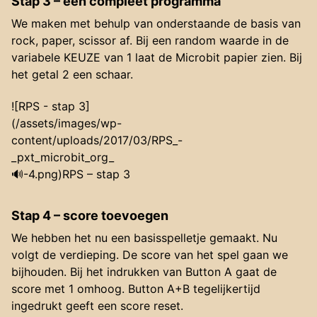
Stap 3 – een compleet programma
We maken met behulp van onderstaande de basis van
rock, paper, scissor af. Bij een random waarde in de
variabele KEUZE van 1 laat de Microbit papier zien. Bij
het getal 2 een schaar.
![RPS - stap 3]
(/assets/images/wp-
content/uploads/2017/03/RPS_-
_pxt_microbit_org_
🔊-4.png)RPS – stap 3
Stap 4 – score toevoegen
We hebben het nu een basisspelletje gemaakt. Nu
volgt de verdieping. De score van het spel gaan we
bijhouden. Bij het indrukken van Button A gaat de
score met 1 omhoog. Button A+B tegelijkertijd
ingedrukt geeft een score reset.