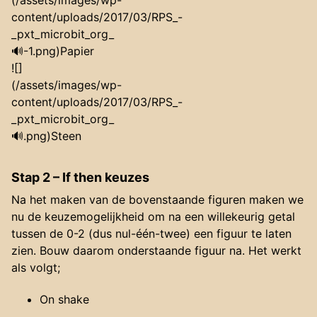
(/assets/images/wp-
content/uploads/2017/03/RPS_-
_pxt_microbit_org_
🔊-1.png)Papier
![]
(/assets/images/wp-
content/uploads/2017/03/RPS_-
_pxt_microbit_org_
🔊.png)Steen
Stap 2 – If then keuzes
Na het maken van de bovenstaande figuren maken we
nu de keuzemogelijkheid om na een willekeurig getal
tussen de 0-2 (dus nul-één-twee) een figuur te laten
zien. Bouw daarom onderstaande figuur na. Het werkt
als volgt;
On shake