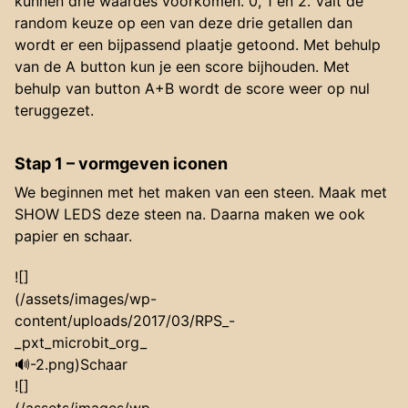
kunnen drie waardes voorkomen. 0, 1 en 2. Valt de
random keuze op een van deze drie getallen dan
wordt er een bijpassend plaatje getoond. Met behulp
van de A button kun je een score bijhouden. Met
behulp van button A+B wordt de score weer op nul
teruggezet.
Stap 1 – vormgeven iconen
We beginnen met het maken van een steen. Maak met
SHOW LEDS deze steen na. Daarna maken we ook
papier en schaar.
![]
(/assets/images/wp-
content/uploads/2017/03/RPS_-
_pxt_microbit_org_
🔊-2.png)Schaar
![]