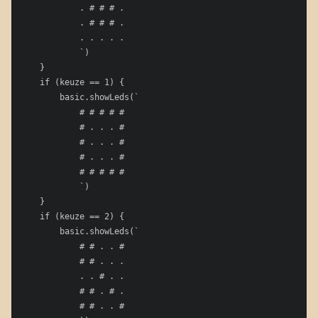
            . # # # .

            . # # # .

            . . . . .

            `)

    }

    if (keuze == 1) {

        basic.showLeds(`

            # # # # #

            # . . . #

            # . . . #

            # . . . #

            # # # # #

            `)

    }

    if (keuze == 2) {

        basic.showLeds(`

            # # . . #

            # # . . .

            . . # . .

            # # . # .

            # # . . #
