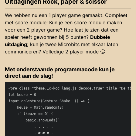
Uitdagingen Rock, paper & scissor
We hebben nu een 1 player game gemaakt. Compleet
met score module! Kun je een score module maken
voor een 2 player game? Hoe laat je zien dat een
speler heeft gewonnen bij 5 punten?
Dubbele
uitdaging;
kun je twee Microbits met elkaar laten
communiceren? Volledige 2 player mode 🙂
Met onderstaande programmacode kun je
direct aan de slag!
<pre class="theme:1c-kod lang:js decode:true" title="De tien
let keuze = 0

input.onGesture(Gesture.Shake, () => {

    keuze = Math.random(3)

    if (keuze == 0) {

        basic.showLeds(`

            . . . . .

            . # # # .
